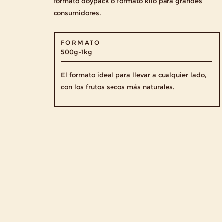
formato doypack o formato kilo para grandes
consumidores.
FORMATO
500g-1kg
El formato ideal para llevar a cualquier lado,
con los frutos secos más naturales.