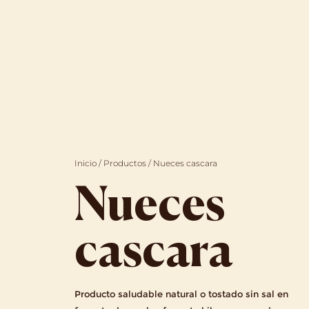
Inicio
/
Productos
/
Nueces cascara
Nueces
cascara
Producto saludable natural o tostado sin sal en