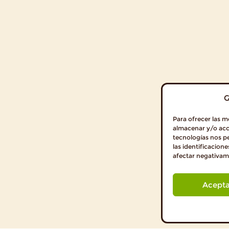
G
Para ofrecer las m
almacenar y/o acce
tecnologías nos p
las identificacione
afectar negativame
Acepta