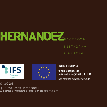
FACEBOOK
INSTAGRAM
LINKEDIN
© 2026
| Frutos Secos Hernández |
Diseñado y desarrollado por
delefant.com