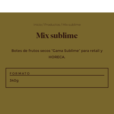
Inicio
/
Productos
/
Mix sublime
Mix sublime
Botes de frutos secos “Gama Sublime” para retail y
HORECA.
FORMATO
340g