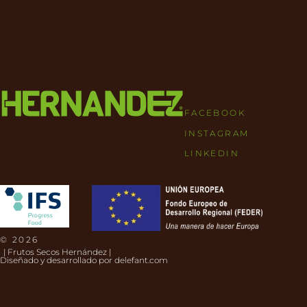
FACEBOOK
INSTAGRAM
LINKEDIN
© 2026
| Frutos Secos Hernández |
Diseñado y desarrollado por
delefant.com