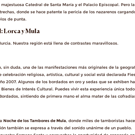
majestuosa Catedral de Santa María y el Palacio Episcopal. Pero la
trechas, donde se hace patente la pericia de los nazarenos cargand
elos de punta.
l: Lorca y Mula
rcia. Nuestra región está llena de contrastes maravillosos.
n, sin duda, una de las manifestaciones más originales de la geogra
celebración religiosa, artística, cultural y social está declarada Fie
l año 2007. Algunos de los bordados en oro y sedas que se exhiben h
 Bienes de Interés Cultural. Puedes vivir esta experiencia única todo
 Bordados, sintiendo de primera mano el alma mater de las cofradía
ra
Noche de los Tambores de Mula
, donde miles de tamboristas hac
ión también se expresa a través del sonido unánime de un pueblo.
 nuestra Semana Santa y aproveches la oportunidad de conocerla en