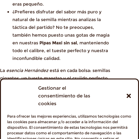
eras pequeño.
¿Prefieres disfrutar del sabor más puro y
natural de la semilla mientras analizas la
táctica del partido? No te preocupes,
también hemos puesto unas gotas de magia
en nuestras
Pipas Maxi sin sal
, manteniendo
todo el calibre, el tueste perfecto y nuestra
inconfundible calidad.
La
esencia Hernández
está en cada bolsa: semillas
gigantes, un tueste maestro y el crujido perfecto.
Gestionar el
consentimiento de las
¡Ficha la Edición Especial antes de
que se agote!
cookies
El balón ya está rodando y tu despensa no puede
Para ofrecer las mejores experiencias, utilizamos tecnologías como
estar vacía en el próximo partido de España. No
las cookies para almacenar y/o acceder a la información del
dejes que te pillen en fuera de juego.
dispositivo. El consentimiento de estas tecnologías nos permitirá
procesar datos como el comportamiento de navegación o las
Hazte ya con el picoteo de los campeones.
identificaciones únicas en este sitio. No consentir o retirar el