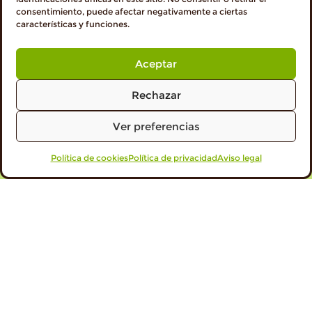
consentimiento, puede afectar negativamente a ciertas
Encuentra tu
Edición Especial Mundial de Pipas
características y funciones.
Maxi
.
Aceptar
Rechazar
Ver preferencias
Otras entradas
Política de cookies
VISITA PROFESIONALES
Política de privacidad
Aviso legal