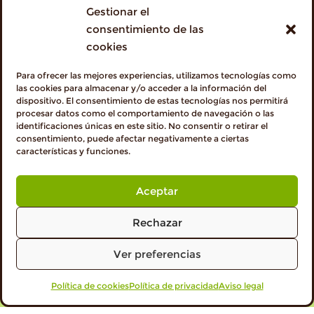
Gestionar el
consentimiento de las
cookies
Para ofrecer las mejores experiencias, utilizamos tecnologías como
las cookies para almacenar y/o acceder a la información del
NOTICIAS
dispositivo. El consentimiento de estas tecnologías nos permitirá
CADA SABOR TIENE SU COLOR: Este verano, tú
procesar datos como el comportamiento de navegación o las
eliges cómo sabe tu momento ☀️
identificaciones únicas en este sitio. No consentir o retirar el
consentimiento, puede afectar negativamente a ciertas
características y funciones.
Aceptar
Rechazar
Ver preferencias
Política de cookies
VISITA PROFESIONALES
Política de privacidad
Aviso legal