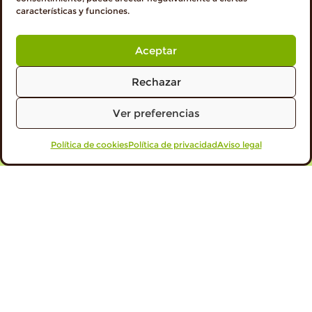
TIEMPO
características y funciones.
20 min
Aceptar
Rechazar
RACIONES
2 personas
Ver preferencias
Política de cookies
VISITA PROFESIONALES
Política de privacidad
Aviso legal
DIFICULTAD
Fácil
Ingredientes
1 calabacín.