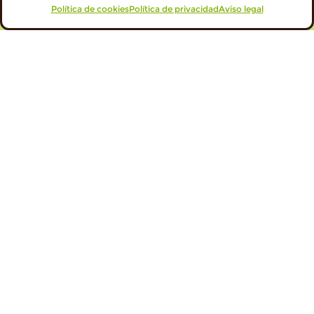
Política de cookies
VISITA PROFESIONALES
Política de privacidad
Aviso legal
DIFICULTAD
Fácil
Ingredientes
Lonchas de beicon
Queso manchego
Ciruelas deshuesadas
Aceitunas negras sin hueso
Tomates cherry
Dátiles
Preparación